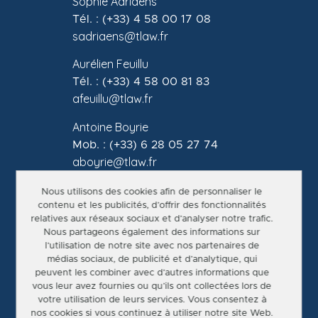
Sophie Adriaens
Tél. : (+33) 4 58 00 17 08
sadriaens@tlaw.fr
Aurélien Feuillu
Tél. : (+33) 4 58 00 81 83
afeuillu@tlaw.fr
Antoine Boyrie
Mob. : (+33) 6 28 05 27 74
aboyrie@tlaw.fr
Sarah Delcroix
Nous utilisons des cookies afin de personnaliser le
contenu et les publicités, d’offrir des fonctionnalités
Mob. : (+33) 7 56 80 79 31
relatives aux réseaux sociaux et d’analyser notre trafic.
sdelcroix@tlaw.fr
Nous partageons également des informations sur
l’utilisation de notre site avec nos partenaires de
Katell Thouement
médias sociaux, de publicité et d’analytique, qui
Tél. (+33) 7 56 91 71 68
peuvent les combiner avec d’autres informations que
kthouement@tlaw.fr
vous leur avez fournies ou qu’ils ont collectées lors de
votre utilisation de leurs services. Vous consentez à
Site créé par joshwillett.com
nos cookies si vous continuez à utiliser notre site Web.