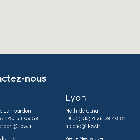
actez-nous
Lyon
de Lombardon
Mathilde Cena
33) 1 40 64 09 59
Tél. : (+33) 4 28 29 40 81
rdon@tlaw.fr
mcena@tlaw.fr
zkolnik
Pierre Nieuwyaer